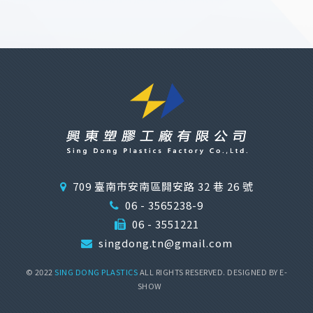
709 臺南市安南區開安路 32 巷 26 號
06 - 3565238-9
06 - 3551221
singdong.tn@gmail.com
© 2022
SING DONG PLASTICS
ALL RIGHTS RESERVED. DESIGNED BY
E-
SHOW