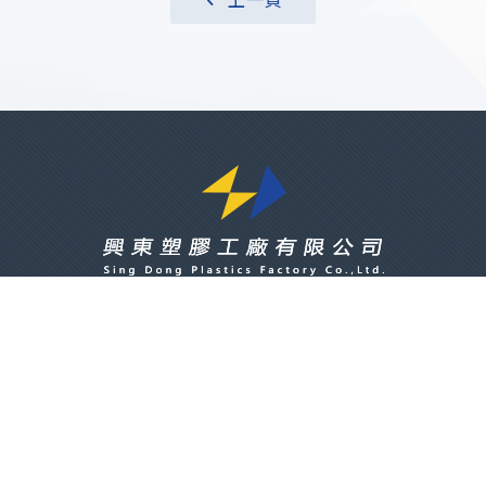
709 臺南市安南區開安路 32 巷 26 號
06 - 3565238-9
06 - 3551221
singdong.tn@gmail.com
© 2022
SING DONG PLASTICS
ALL RIGHTS RESERVED. DESIGNED BY
E-
SHOW