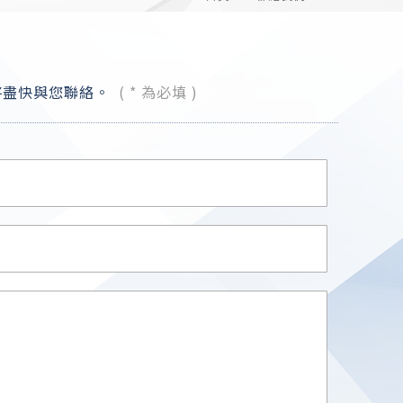
將盡快與您聯絡。
( * 為必填 )